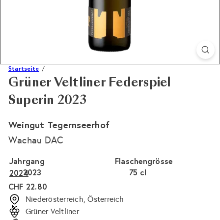
Startseite
Grüner Veltliner Federspiel
Superin 2023
Weingut Tegernseerhof
Wachau DAC
Jahrgang
Flaschengrösse
2023
75 cl
2024
Normaler
CHF 22.80
Preis
Niederösterreich, Österreich
Grüner Veltliner