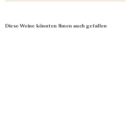
Diese Weine könnten Ihnen auch gefallen
In den Warenkorb legen
Grüner Veltliner Federspiel
Superin 2023
Weingut
CHF 22.80
Tegernseerhof