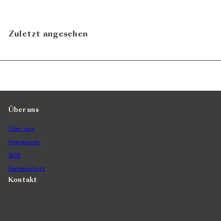
Zuletzt angesehen
Über uns
Über uns
Impressum
AGB
Datenschutz
Kontakt
Vintra SA, Weinimporte
Seefeldstrasse 299
CH-8008 Zürich