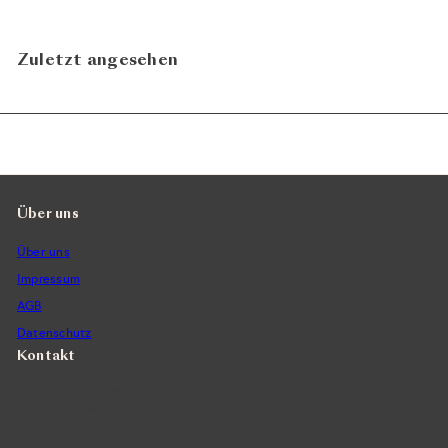
Zuletzt angesehen
Über uns
Über uns
Impressum
AGB
Datenschutz
Kontakt
Vintra SA, Weinimporte
Seefeldstrasse 299
CH-8008 Zürich