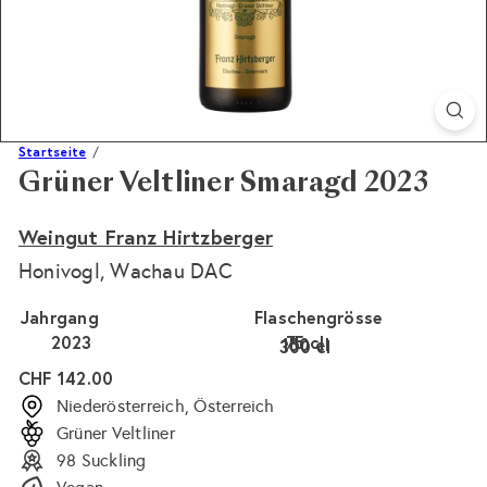
Startseite
Grüner Veltliner Smaragd 2023
Weingut Franz Hirtzberger
Honivogl, Wachau DAC
Jahrgang
Flaschengrösse
2023
75 cl
150 cl
300 cl
Normaler
CHF 142.00
Preis
Niederösterreich, Österreich
Grüner Veltliner
98 Suckling