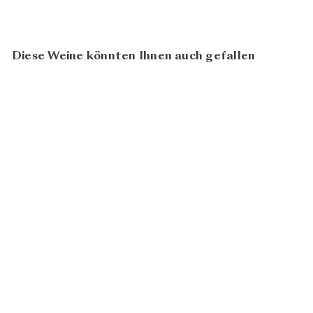
Diese Weine könnten Ihnen auch gefallen
98
100
Grüner Veltliner Smaragd
2023
Weingut Franz
ab
CHF 142.00
Hirtzberger
In den Warenkorb legen