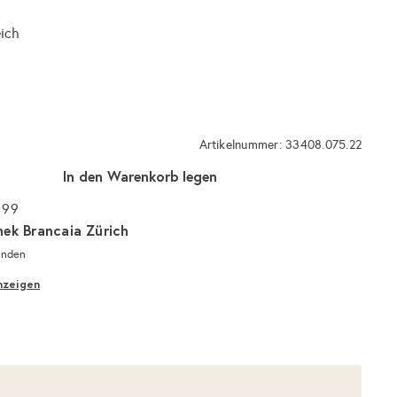
eich
Artikelnummer: 33408.075.22
In den Warenkorb legen
 99
hek Brancaia Zürich
unden
nzeigen