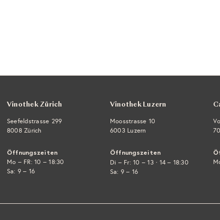
Vinothek Zürich
Vinothek Luzern
C
Seefeldstrasse 299
Moosstrasse 10
Vo
8008 Zürich
6003 Luzern
70
Öffnungszeiten
Öffnungszeiten
Ö
Mo – FR: 10 – 18:30
·
Mo
Di – Fr: 10 – 13
14 – 18:30
Sa: 9 – 16
Sa: 9 – 16