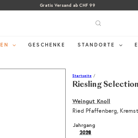
Gratis Versand ab CHF 99
Pause
Über 15% Rabatt auf Sommer Weine
SALE: Bis zu 40% auf letzte Flaschen
Diashow
NEN
GESCHENKE
STANDORTE
Startseite
Riesling Selectio
Weingut Knoll
Ried Pfaffenberg, Krems
Jahrgang
2022
2024
2020
2019
2021