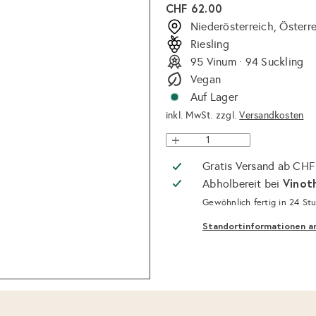
Normaler
CHF 62.00
Preis
Niederösterreich, Österr
Riesling
95 Vinum · 94 Suckling
Vegan
Auf Lager
inkl. MwSt. zzgl.
Versandkosten
Gratis Versand ab CHF
Vinot
Abholbereit bei
Gewöhnlich fertig in 24 St
Standortinformationen a