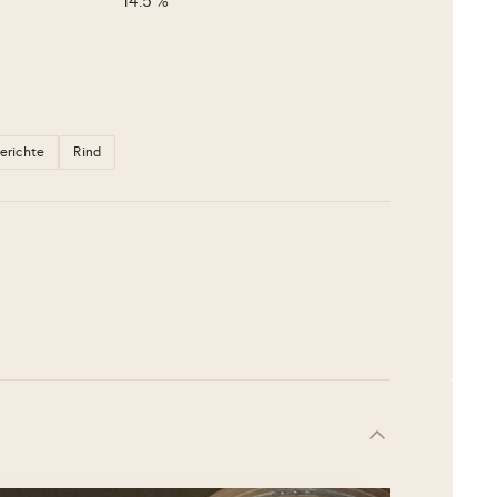
14.5 %
gerichte
Rind