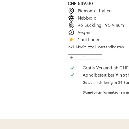
Normaler
CHF 539.00
Preis
Piemonte, Italien
Nebbiolo
96 Suckling · 95 Vinum
Vegan
1 auf Lager
inkl. MwSt. zzgl.
Versandkosten
Gratis Versand ab CHF
Vinot
Abholbereit bei
Gewöhnlich fertig in 24 St
Standortinformationen a