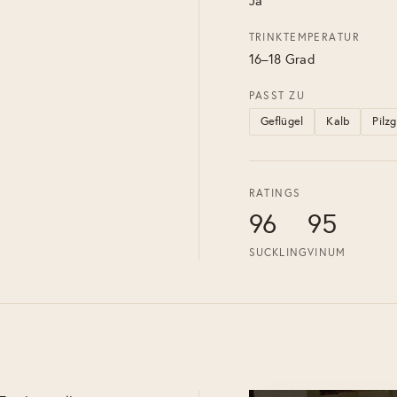
Ja
TRINKTEMPERATUR
16–18 Grad
PASST ZU
Geflügel
Kalb
Pilz
RATINGS
96
95
SUCKLING
VINUM