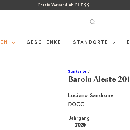
Gratis Versand ab CHF 99
Über 15% Rabatt auf Sommer Weine
Pause
SALE: Bis zu 40% auf letzte Flaschen
Diashow
NEN
GESCHENKE
STANDORTE
Startseite
Barolo Aleste 20
Luciano Sandrone
DOCG
Jahrgang
2017
2020
2019
2018
2021