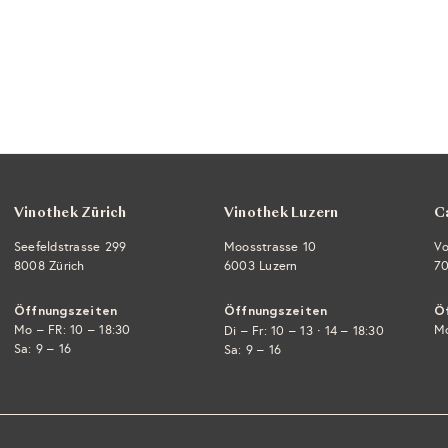
Vinothek Zürich
Vinothek Luzern
C
Seefeldstrasse 299
Moosstrasse 10
Vo
8008 Zürich
6003 Luzern
70
Öffnungszeiten
Öffnungszeiten
Ö
Mo – FR: 10 – 18:30
·
Mo
Di – Fr: 10 – 13
14 – 18:30
Sa: 9 – 16
Sa: 9 – 16