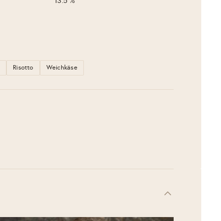
13.5 %
t
Risotto
Weichkäse