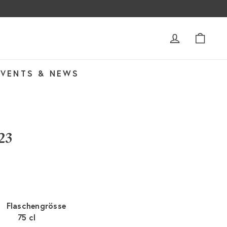
ACCOUNT
WAR
EVENTS & NEWS
23
Flaschengrösse
75 cl