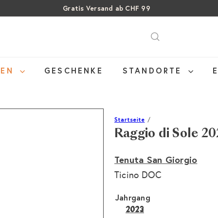
Über 15% Rabatt auf Sommer Weine
Pause
SALE: Bis zu 40% auf letzte Flaschen
Diashow
NEN
GESCHENKE
STANDORTE
Startseite
Raggio di Sole 20
Tenuta San Giorgio
Ticino DOC
Jahrgang
2023
2022