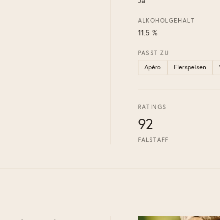
Ja
ALKOHOLGEHALT
11.5 %
PASST ZU
Apéro
Eierspeisen
RATINGS
92
FALSTAFF