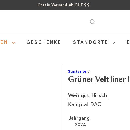
Gratis Versand ab CHF 99
Pause
Über 15% Rabatt auf Sommer Weine
SALE: Bis zu 40% auf letzte Flaschen
Diashow
NEN
GESCHENKE
STANDORTE
Startseite
Grüner Veltliner
Weingut Hirsch
Kamptal DAC
Jahrgang
2024