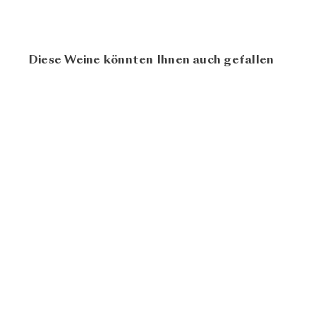
Diese Weine könnten Ihnen auch gefallen
92
100
BIO
Grüner Veltliner
Hirschvergnügen
2024
Weingut Hirsch
CHF 17.90