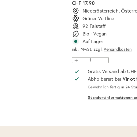
Normaler
CHF 17.90
Preis
Niederösterreich, Österr
Grüner Veltliner
92 Falstaff
Bio · Vegan
Auf Lager
inkl. MwSt. zzgl.
Versandkosten
Gratis Versand ab CHF
Vinot
Abholbereit bei
Gewöhnlich fertig in 24 St
Standortinformationen a