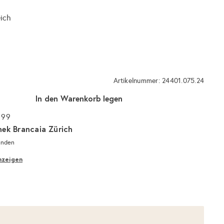
eich
Artikelnummer: 24401.075.24
In den Warenkorb legen
 99
hek Brancaia Zürich
unden
nzeigen