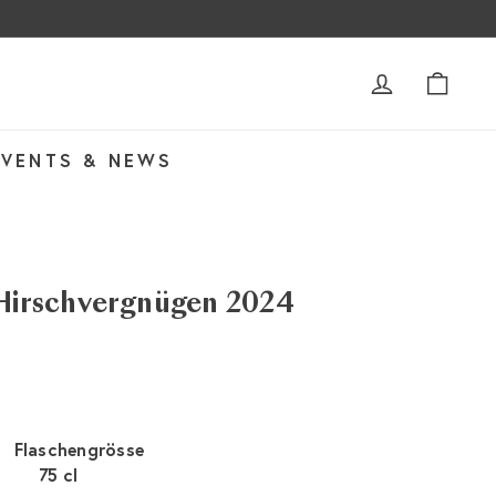
ACCOUNT
WAR
EVENTS & NEWS
 Hirschvergnügen 2024
Flaschengrösse
75 cl