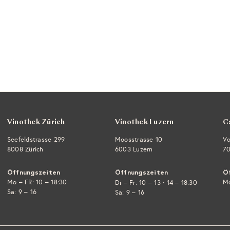
Vinothek Zürich
Vinothek Luzern
C
Seefeldstrasse 299
Moosstrasse 10
Vo
8008 Zürich
6003 Luzern
70
Öffnungszeiten
Öffnungszeiten
Ö
Mo – FR: 10 – 18:30
·
Mo
Di – Fr: 10 – 13
14 – 18:30
Sa: 9 – 16
Sa: 9 – 16