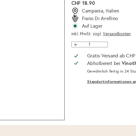
Normaler
CHF 18.90
Preis
Campania, Italien
Fiano Di Avellino
Auf Lager
inkl. MwSt. zzgl.
Versandkosten
Gratis Versand ab CHF
Vinot
Abholbereit bei
Gewöhnlich fertig in 24 St
Standortinformationen a