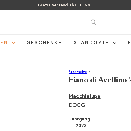
Gratis Versand ab CHF 99
Pause
SALE: Bis zu 40% auf letzte Flaschen
Über 15% Rabatt auf Sommer Weine
Diashow
NEN
GESCHENKE
STANDORTE
Startseite
Fiano di Avellino
Macchialupa
DOCG
Jahrgang
2023