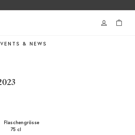
ACCOUNT
WAR
EVENTS & NEWS
 2023
Flaschengrösse
75 cl