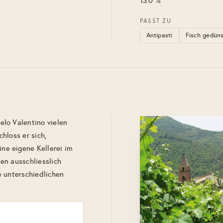
13.0 %
PASST ZU
Antipasti
Fisch gedün
lo Valentino vielen
chloss er sich,
e eigene Kellerei im
en ausschliesslich
e unterschiedlichen