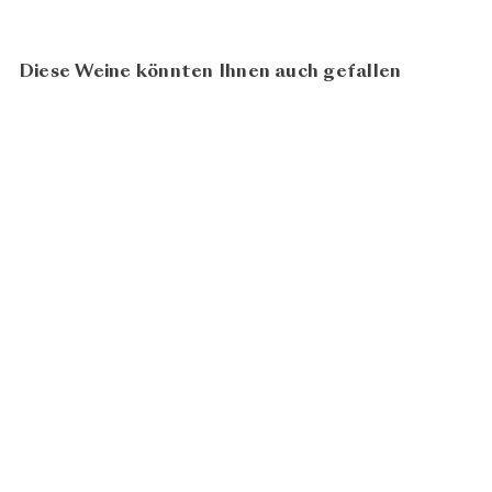
Diese Weine könnten Ihnen auch gefallen
91
100
Lagrein Prestige Grieser
Riserva 2020
Kellerei Bozen
CHF 78.00
In den Warenkorb legen