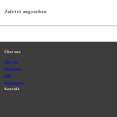
Zuletzt angesehen
Über uns
Über uns
Impressum
AGB
Datenschutz
Kontakt
Vintra SA, Weinimporte
Seefeldstrasse 299
CH-8008 Zürich
+41 44 422 45 22