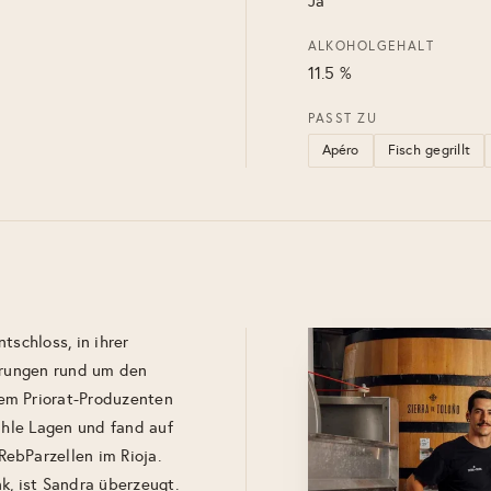
Ja
ALKOHOLGEHALT
11.5 %
PASST ZU
Apéro
Fisch gegrillt
tschloss, in ihrer
ahrungen rund um den
em Priorat-Produzenten
ühle Lagen und fand auf
ebParzellen im Rioja.
k, ist Sandra überzeugt.