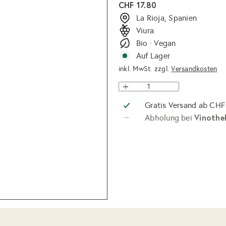
Normaler
CHF 17.80
Preis
La Rioja, Spanien
Viura
Bio · Vegan
Auf Lager
inkl. MwSt. zzgl.
Versandkosten
Gratis Versand ab CHF
Vinothe
Abholung bei