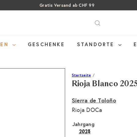
Über 15% Rabatt auf Sommer Weine
Pause
SALE: Bis zu 40% auf letzte Flaschen
Diashow
NEN
GESCHENKE
STANDORTE
Startseite
Rioja Blanco 202
Sierra de Toloño
Rioja DOCa
Jahrgang
2025
2024