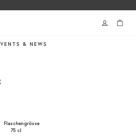
ACCOUNT
WAR
EVENTS & NEWS
5
Flaschengrösse
75 cl