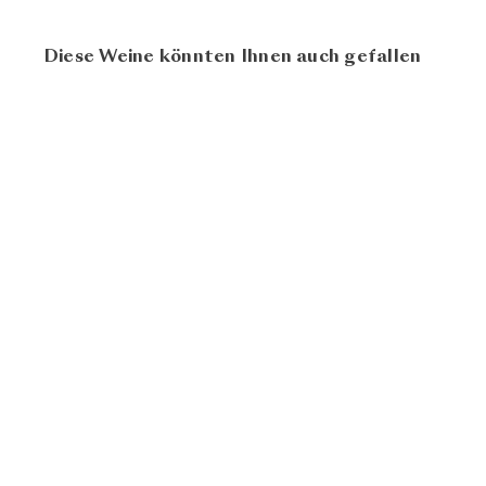
Diese Weine könnten Ihnen auch gefallen
BIO
Rioja Blanco 2025
CHF
Sierra de Toloño
17.80
I
n
d