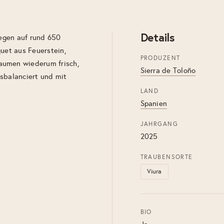
Details
iegen auf rund 650
quet aus Feuerstein,
PRODUZENT
aumen wiederum frisch,
Sierra de Toloño
ausbalanciert und mit
LAND
Spanien
JAHRGANG
2025
TRAUBENSORTE
Viura
BIO