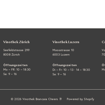
Vinothek Zürich
Vinothek Luzern
C
Seefeldstrasse 299
Moosstrasse 10
Vo
8008 Zürich
6003 Luzern
70
Öffnungszeiten
Öffnungszeiten
Ö
Mo – FR: 10 – 18:30
·
Mo
Di – Fr: 10 – 13
14 – 18:30
Sa: 9 – 16
Sa: 9 – 16
© 2026 Vinothek Brancaia Cheers 🥂
Powered by Shopify