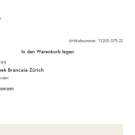
h
Artikelnummer: 12205.075.22
In den Warenkorb legen
 99
hek Brancaia Zürich
unden
nzeigen