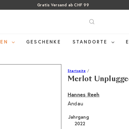
Gratis Versand ab CHF 99
Pause
SALE: Bis zu 40% auf letzte Flaschen
Über 15% Rabatt auf Sommer Weine
Diashow
NEN
GESCHENKE
STANDORTE
Startseite
Merlot Unplugge
Hannes Reeh
Andau
Jahrgang
2022