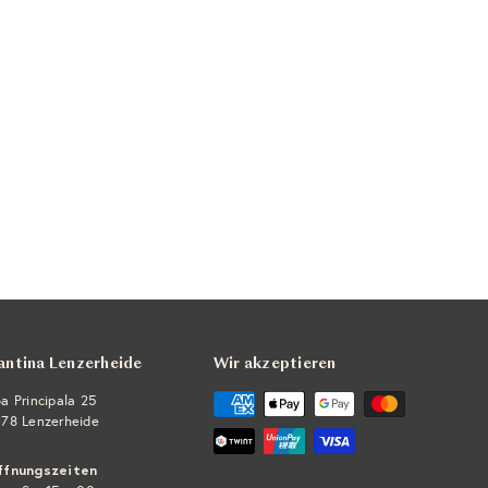
antina Lenzerheide
Wir akzeptieren
a Principala 25
78 Lenzerheide
ffnungszeiten