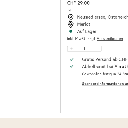
Normaler
CHF 29.00
Preis
N
Neusiedlersee, Österreic
Merlot
Auf Lager
inkl. MwSt. zzgl.
Versandkosten
Gratis Versand ab CHF
Vinot
Abholbereit bei
Gewöhnlich fertig in 24 St
Standortinformationen a