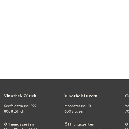
Vinothek Zürich
Vinothek Luzern
C
Seefeldstrasse 299
Moosstrasse 10
Vo
8008 Zürich
6003 Luzern
70
Öffnungszeiten
Öffnungszeiten
Ö