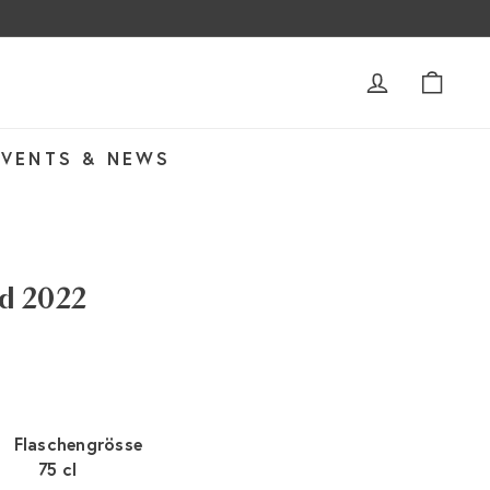
ACCOUNT
WAR
EVENTS & NEWS
d 2022
Flaschengrösse
75 cl