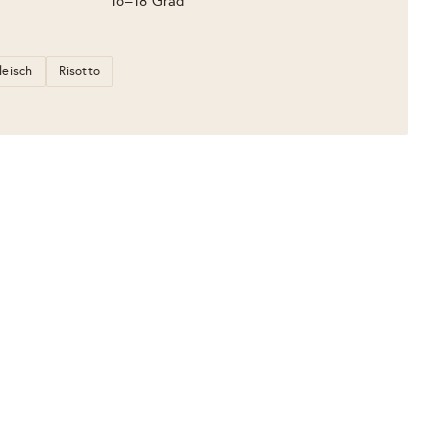
16–18 Grad
leisch
Risotto