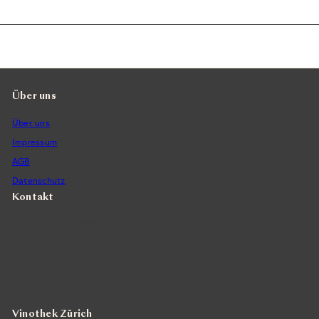
Über uns
Über uns
Impressum
AGB
Datenschutz
Kontakt
Vintra SA, Weinimporte
Seefeldstrasse 299
CH-8008 Zürich
+41 44 422 45 22
E-Mail ›
Vinothek Zürich