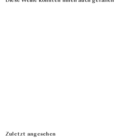
Diese Weine könnten Ihnen auch gefallen
BIO
Grüner Veltliner Der Ott
2025
Weingut Bernhard Ott
CHF 31.80
In den Warenkorb legen
Zuletzt angesehen