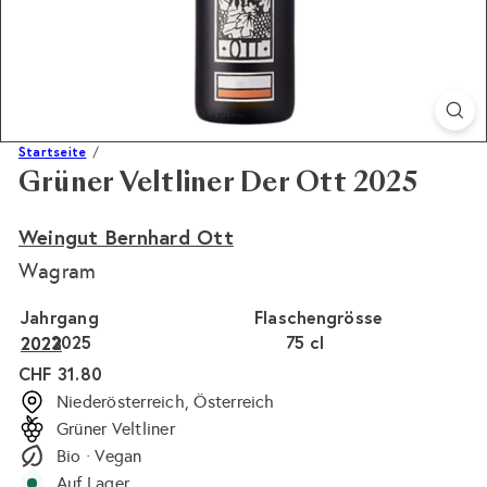
Startseite
Grüner Veltliner Der Ott 2025
Weingut Bernhard Ott
Wagram
Jahrgang
Flaschengrösse
2025
75 cl
2023
2022
Normaler
CHF 31.80
Preis
Niederösterreich, Österreich
Grüner Veltliner
Bio · Vegan
Auf Lager