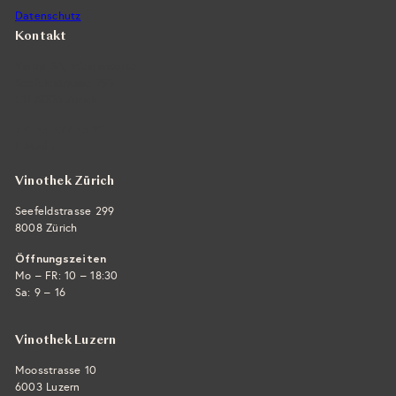
Datenschutz
Kontakt
Vintra SA, Weinimporte
Seefeldstrasse 299
CH-8008 Zürich
+41 44 422 45 22
E-Mail ›
Vinothek Zürich
Seefeldstrasse 299
8008 Zürich
Öffnungszeiten
Mo – FR: 10 – 18:30
Sa: 9 – 16
Vinothek Luzern
Moosstrasse 10
6003 Luzern