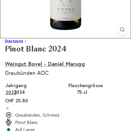
Startseite
Pinot Blanc 2024
Weingut Bovel - Daniel Marugg
Graubünden AOC
Jahrgang
Flaschengrösse
2024
75 cl
2023
Normaler
CHF 25.80
Preis
N
Graubünden, Schweiz
Pinot Blanc
Auf Lager