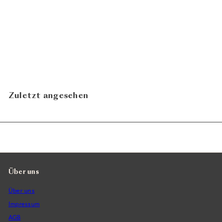
Pinot Blanc 2024
Weingut
CHF
Bovel - Daniel Marugg
25.80
N
In den Warenkorb legen
Zuletzt angesehen
Über uns
Über uns
Impressum
AGB