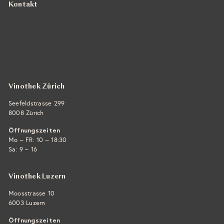
Kontakt
Vintra SA, Weinimporte
Seefeldstrasse 299
CH-8008 Zürich
+41 44 422 45 22
E-Mail ›
Vinothek Zürich
Seefeldstrasse 299
8008 Zürich
Öffnungszeiten
Mo – FR: 10 – 18:30
Sa: 9 – 16
Vinothek Luzern
Moosstrasse 10
6003 Luzern
Öffnungszeiten