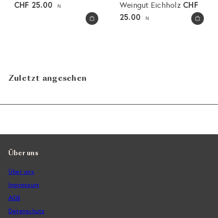
CHF 25.00
CHF
Weingut Eichholz
N
25.00
N
In den Warenkorb legen
In den Warenkorb legen
Zuletzt angesehen
Über uns
Über uns
Impressum
AGB
Datenschutz