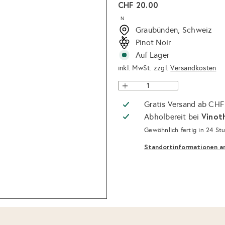
Normaler
CHF 20.00
Preis
N
Graubünden, Schweiz
Pinot Noir
Auf Lager
inkl. MwSt. zzgl.
Versandkosten
Gratis Versand ab CHF
Vinot
Abholbereit bei
Gewöhnlich fertig in 24 St
Standortinformationen a