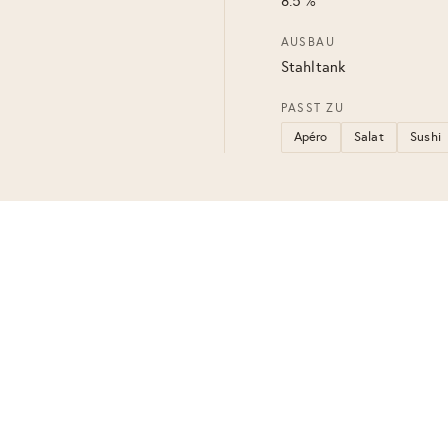
8.5 %
AUSBAU
Stahltank
PASST ZU
Apéro
Salat
Sushi