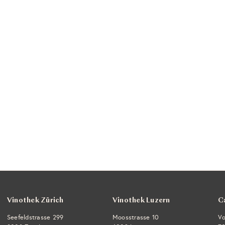
Vinothek Zürich
Vinothek Luzern
C
Seefeldstrasse 299
Moosstrasse 10
Vo