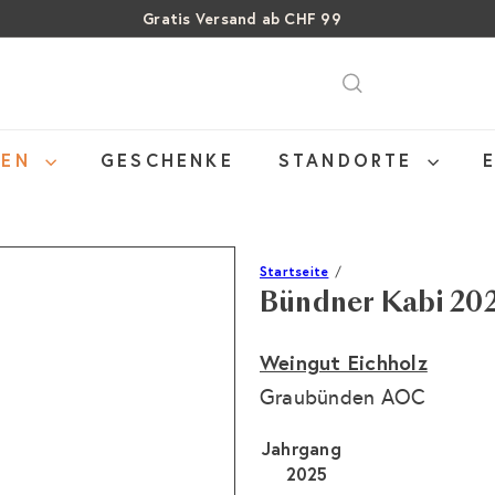
Gratis Versand ab CHF 99
Pause
SALE: Bis zu 40% auf letzte Flaschen
Über 15% Rabatt auf Sommer Weine
Diashow
NEN
GESCHENKE
STANDORTE
Startseite
Bündner Kabi 20
Weingut Eichholz
Graubünden AOC
Jahrgang
2025