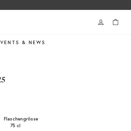
ACCOUNT
WAR
EVENTS & NEWS
25
Flaschengrösse
75 cl