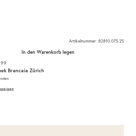
Artikelnummer: 82810.075.25
In den Warenkorb legen
 99
hek Brancaia Zürich
unden
nzeigen