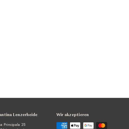
antina Lenzerheide
Wir akzeptieren
a Principala 25