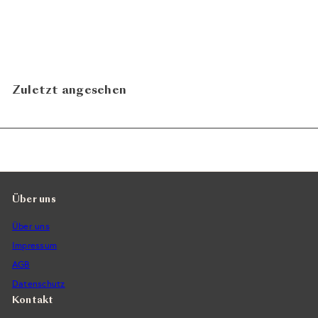
Oeil de Perdrix 2025
La
CHF 20.80
Maison Carrée
N
In den Warenkorb legen
Zuletzt angesehen
Über uns
Über uns
Impressum
AGB
Datenschutz
Kontakt