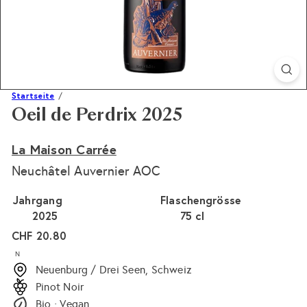
Startseite
Oeil de Perdrix 2025
La Maison Carrée
Neuchâtel Auvernier AOC
Jahrgang
Flaschengrösse
2025
75 cl
Normaler
CHF 20.80
Preis
N
Neuenburg / Drei Seen, Schweiz
Pinot Noir
Bio · Vegan