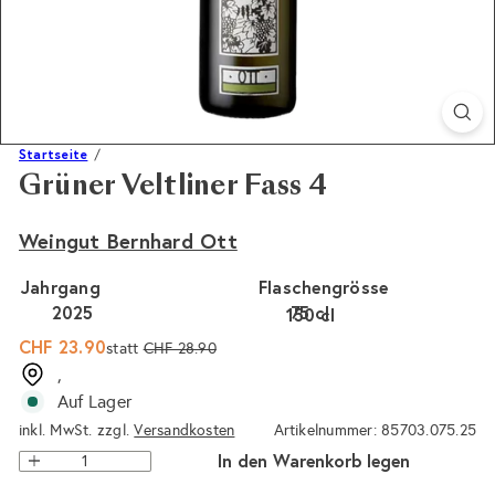
Startseite
Grüner Veltliner Fass 4
Weingut Bernhard Ott
Jahrgang
Flaschengrösse
2025
75 cl
150 cl
Sonderpreis
Normaler
CHF 23.90
statt
CHF 28.90
Preis
,
Auf Lager
inkl. MwSt. zzgl.
Versandkosten
Artikelnummer: 85703.075.25
In den Warenkorb legen