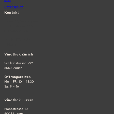
Datenschutz
Kontakt
Vintra SA, Weinimporte
Seefeldstrasse 299
CH-8008 Zürich
+41 44 422 45 22
E-Mail ›
Vinothek Zürich
Seefeldstrasse 299
8008 Zürich
Öffnungszeiten
Mo – FR: 10 – 18:30
Sa: 9 – 16
Vinothek Luzern
Moosstrasse 10
6003 Luzern