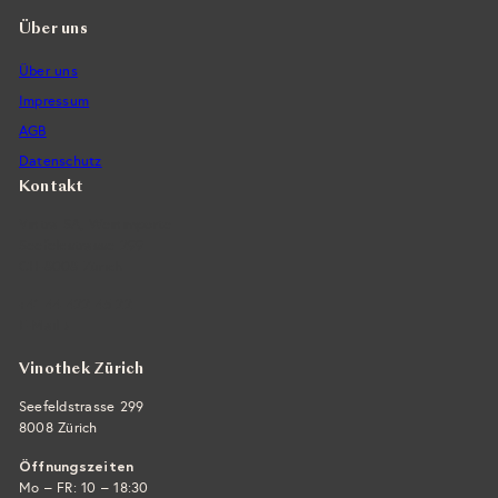
Über uns
Über uns
Impressum
AGB
Datenschutz
Kontakt
Vintra SA, Weinimporte
Seefeldstrasse 299
CH-8008 Zürich
+41 44 422 45 22
E-Mail ›
Vinothek Zürich
Seefeldstrasse 299
8008 Zürich
Öffnungszeiten
Mo – FR: 10 – 18:30