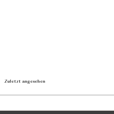
Gelber Muskateller Eiswein
2023
CHF
Tschida Angerhof
39.80
In den Warenkorb legen
Zuletzt angesehen