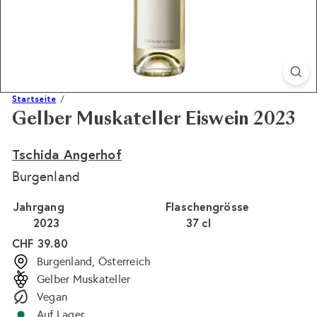
Startseite
Gelber Muskateller Eiswein 2023
Tschida Angerhof
Burgenland
Jahrgang
Flaschengrösse
2023
37 cl
Normaler
CHF 39.80
Preis
Burgenland, Österreich
Gelber Muskateller
Vegan
Auf Lager