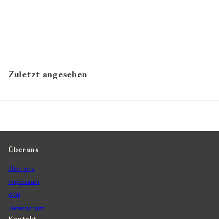
Pinot Noir Jeninser 2024
CHF
Weingut Eichholz
28.00
N
In den Warenkorb legen
Zuletzt angesehen
Über uns
Über uns
Impressum
AGB
Datenschutz