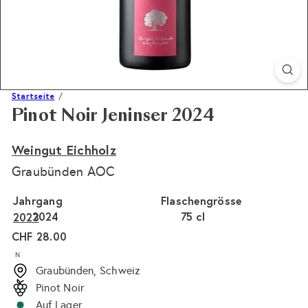
Startseite
Pinot Noir Jeninser 2024
Weingut Eichholz
Graubünden AOC
Jahrgang
Flaschengrösse
2024
75 cl
2023
Normaler
CHF 28.00
Preis
N
Graubünden, Schweiz
Pinot Noir
Auf Lager