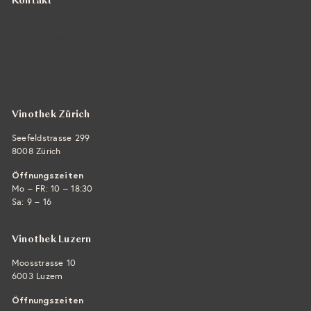
Kontakt
Vintra SA, Weinimporte
Seefeldstrasse 299
CH-8008 Zürich
+41 44 422 45 22
E-Mail ›
Vinothek Zürich
Seefeldstrasse 299
8008 Zürich
Öffnungszeiten
Mo – FR: 10 – 18:30
Sa: 9 – 16
Vinothek Luzern
Moosstrasse 10
6003 Luzern
Öffnungszeiten