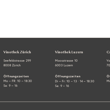
Vinothek Zürich
Vinothek Luzern
C
Seefeldstrasse 299
Moosstrasse 10
Vo
8008 Zürich
6003 Luzern
70
Öffnungszeiten
Öffnungszeiten
Ö
Mo – FR: 10 – 18:30
·
Mo
Di – Fr: 10 – 13
14 – 18:30
Sa: 9 – 16
Sa: 9 – 16