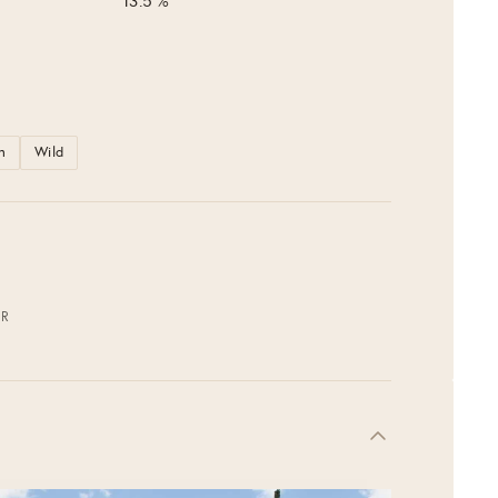
13.5 %
n
Wild
OR