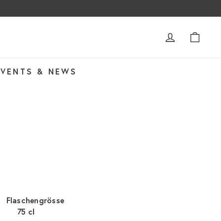
ACCOUNT
WAR
EVENTS & NEWS
Flaschengrösse
75 cl