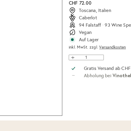
Normaler
CHF 72.00
Preis
Toscana, Italien
Caberlot
94 Falstaff · 93 Wine Sp
Vegan
Auf Lager
inkl. MwSt. zzgl.
Versandkosten
Gratis Versand ab CHF
Vinothe
Abholung bei