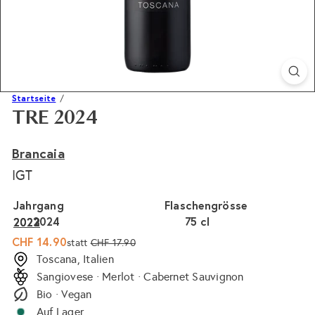
Startseite
TRE 2024
Brancaia
IGT
Jahrgang
Flaschengrösse
2024
75 cl
2023
2022
Sonderpreis
Normaler
CHF 14.90
statt
CHF 17.90
Preis
Toscana, Italien
Sangiovese · Merlot · Cabernet Sauvignon
Bio · Vegan
Auf Lager