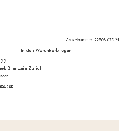
Artikelnummer: 22503.075.24
In den Warenkorb legen
 99
hek Brancaia Zürich
unden
nzeigen