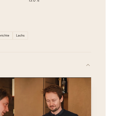
13.0 %
erichte
Lachs