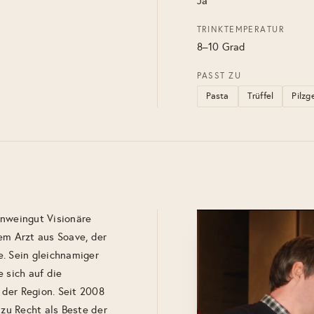
Ja
TRINKTEMPERATUR
8–10 Grad
PASST ZU
Pasta
Trüffel
Pilzg
enweingut Visionäre
em Arzt aus Soave, der
e. Sein gleichnamiger
 sich auf die
der Region. Seit 2008
 zu Recht als Beste der