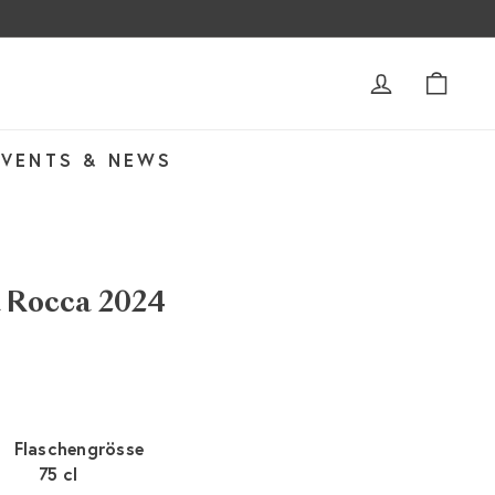
ACCOUNT
WAR
EVENTS & NEWS
a Rocca 2024
Flaschengrösse
75 cl