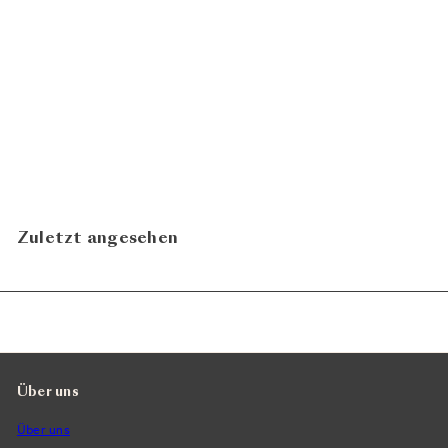
Artuke Tinto 2024
Artuke
CHF 17.80
Zuletzt angesehen
Über uns
Über uns