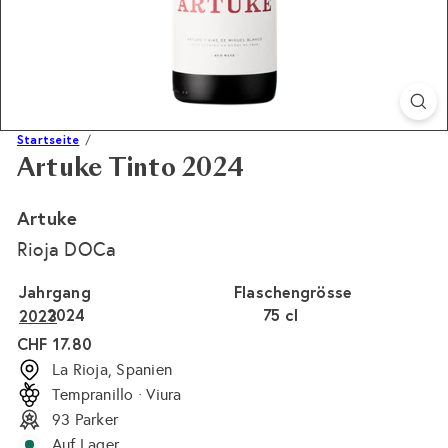
Startseite
Artuke Tinto 2024
Artuke
Rioja DOCa
Jahrgang
Flaschengrösse
2024
75 cl
2023
Normaler
CHF 17.80
Preis
La Rioja, Spanien
Tempranillo · Viura
93 Parker
Auf Lager