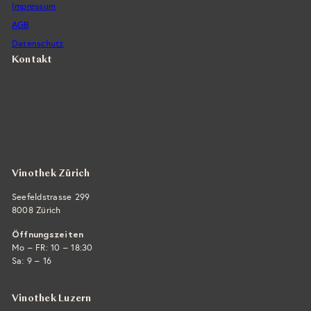
Impressum
AGB
Datenschutz
Kontakt
Vintra SA, Weinimporte
Seefeldstrasse 299
CH-8008 Zürich
+41 44 422 45 22
E-Mail ›
Vinothek Zürich
Seefeldstrasse 299
8008 Zürich
Öffnungszeiten
Mo – FR: 10 – 18:30
Sa: 9 – 16
Vinothek Luzern