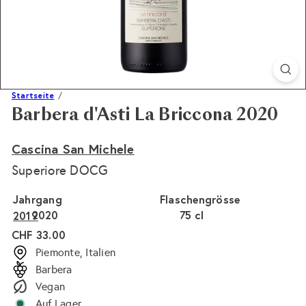
Startseite
Barbera d'Asti La Briccona 2020
Cascina San Michele
Superiore DOCG
Jahrgang
Flaschengrösse
2020
75 cl
2019
Normaler
CHF 33.00
Preis
Piemonte, Italien
Barbera
Vegan
Auf Lager