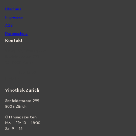
Über uns
Impressum
AGB
Datenschutz
Kontakt
Vintra SA, Weinimporte
Seefeldstrasse 299
CH-8008 Zürich
+41 44 422 45 22
E-Mail ›
Vinothek Zürich
Seefeldstrasse 299
8008 Zürich
Öffnungszeiten
Mo – FR: 10 – 18:30
Sa: 9 – 16