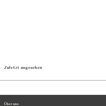
Barbera d'Asti La Briccona
2020
Cascina San Michele
CHF 33.00
In den Warenkorb legen
Zuletzt angesehen
Über uns