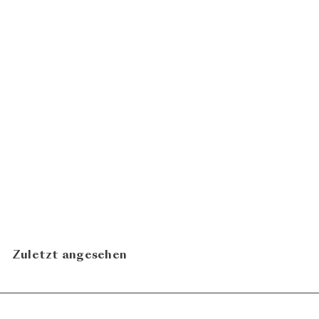
Pinot Noir Ruprecht 2023
CHF 46.00
HerterWein
N
In den Warenkorb legen
Zuletzt angesehen