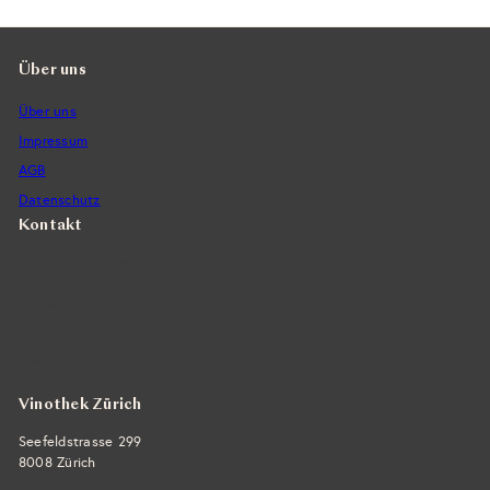
Über uns
Über uns
Impressum
AGB
Datenschutz
Kontakt
Vintra SA, Weinimporte
Seefeldstrasse 299
CH-8008 Zürich
+41 44 422 45 22
E-Mail ›
Vinothek Zürich
Seefeldstrasse 299
8008 Zürich