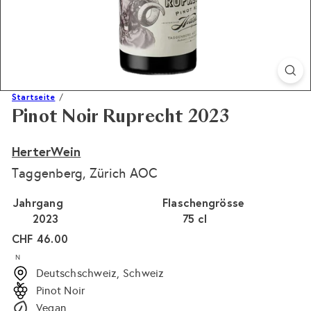
Startseite
Pinot Noir Ruprecht 2023
HerterWein
Taggenberg, Zürich AOC
Jahrgang
Flaschengrösse
2023
75 cl
Normaler
CHF 46.00
Preis
N
Deutschschweiz, Schweiz
Pinot Noir
Vegan