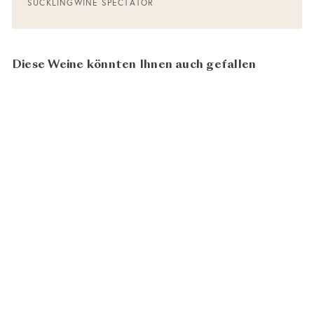
SUCKLING
WINE SPECTATOR
Diese Weine könnten Ihnen auch gefallen
99
100
Domaine de Chevalier
Rouge 2018
Pessac Leognan
CHF 81.00
AOC Rouge
N
In den Warenkorb legen