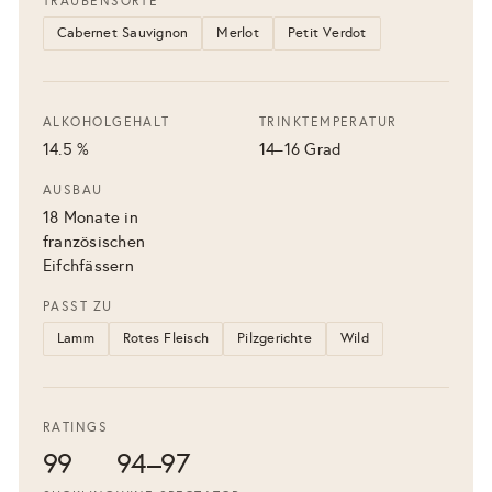
TRAUBENSORTE
Cabernet Sauvignon
Merlot
Petit Verdot
ALKOHOLGEHALT
TRINKTEMPERATUR
14.5 %
14–16 Grad
AUSBAU
18 Monate in
französischen
Eifchfässern
PASST ZU
Lamm
Rotes Fleisch
Pilzgerichte
Wild
RATINGS
99
94–97