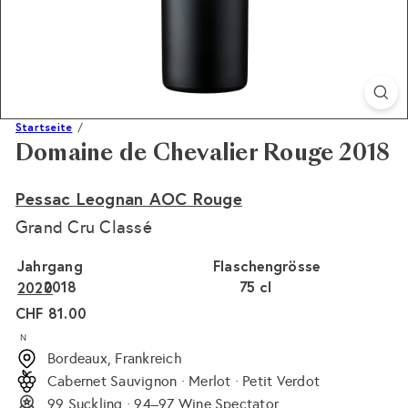
Startseite
Domaine de Chevalier Rouge 2018
Pessac Leognan AOC Rouge
Grand Cru Classé
Jahrgang
Flaschengrösse
2018
75 cl
2020
Normaler
CHF 81.00
Preis
N
Bordeaux, Frankreich
Cabernet Sauvignon · Merlot · Petit Verdot
99 Suckling · 94–97 Wine Spectator