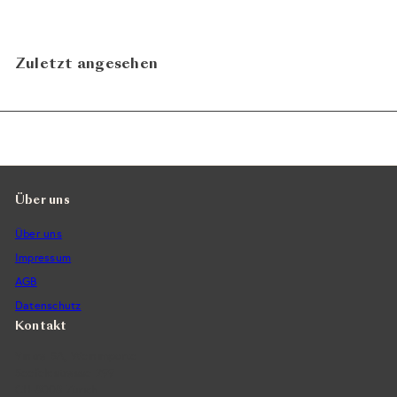
Zuletzt angesehen
Über uns
Über uns
Impressum
AGB
Datenschutz
Kontakt
Vintra SA, Weinimporte
Seefeldstrasse 299
CH-8008 Zürich