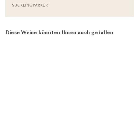
SUCKLING
PARKER
Diese Weine könnten Ihnen auch gefallen
96
100
Château Grand Puy
Lacoste 2019
Paulliac AOC
CHF 89.00