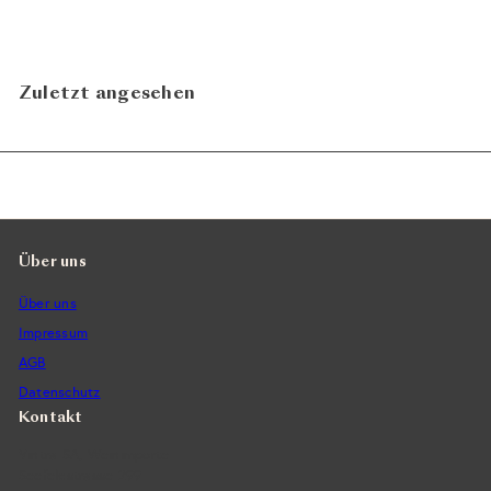
N
In den Warenkorb legen
Zuletzt angesehen
Über uns
Über uns
Impressum
AGB
Datenschutz
Kontakt
Vintra SA, Weinimporte
Seefeldstrasse 299