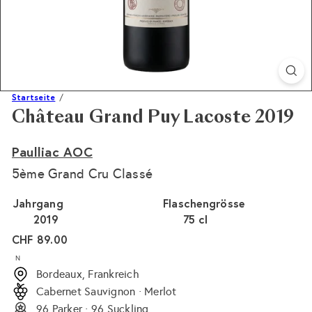
Startseite
Château Grand Puy Lacoste 2019
Paulliac AOC
5ème Grand Cru Classé
Jahrgang
Flaschengrösse
2019
75 cl
Normaler
CHF 89.00
Preis
N
Bordeaux, Frankreich
Cabernet Sauvignon · Merlot
96 Parker · 96 Suckling