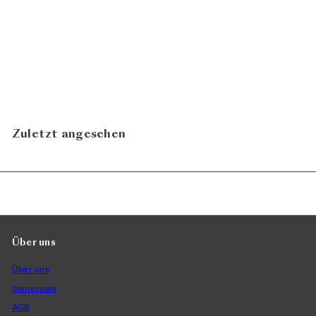
Promosso Prosecco Rosé
Brut Millesimato 2024
CHF 15.80
Montelvini
In den Warenkorb legen
Zuletzt angesehen
Über uns
Über uns
Impressum
AGB