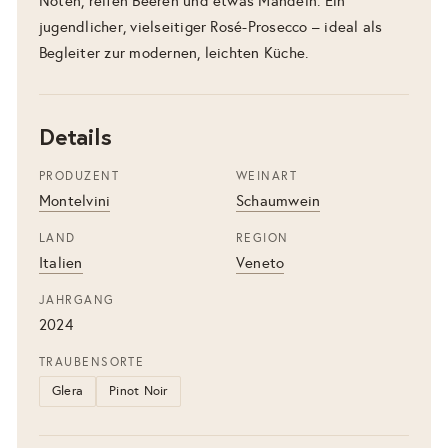
Noten, reifen Beeren und etwas Mandeln. Ein
jugendlicher, vielseitiger Rosé-Prosecco – ideal als
Begleiter zur modernen, leichten Küche.
Details
PRODUZENT
WEINART
Montelvini
Schaumwein
LAND
REGION
Italien
Veneto
JAHRGANG
2024
TRAUBENSORTE
Glera
Pinot Noir