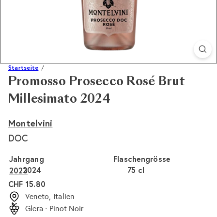
Startseite
Promosso Prosecco Rosé Brut
Millesimato 2024
Montelvini
DOC
Jahrgang
Flaschengrösse
2024
75 cl
2023
Normaler
CHF 15.80
Preis
Veneto, Italien
Glera · Pinot Noir