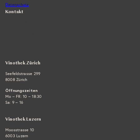
Datenschutz
Kontakt
Vintra SA, Weinimporte
Seefeldstrasse 299
CH-8008 Zürich
+41 44 422 45 22
E-Mail ›
Vinothek Zürich
Seefeldstrasse 299
8008 Zürich
Öffnungszeiten
Mo – FR: 10 – 18:30
Sa: 9 – 16
Vinothek Luzern
Moosstrasse 10
6003 Luzern