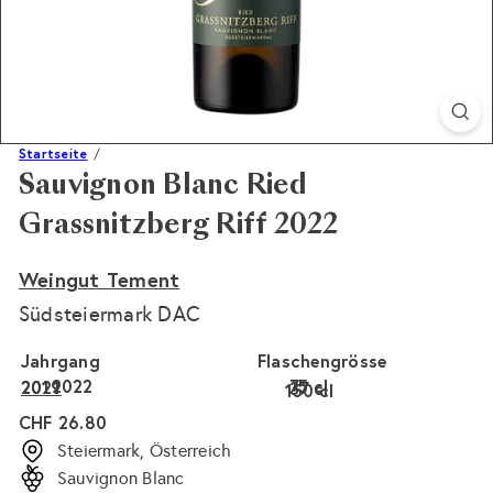
Startseite
Sauvignon Blanc Ried
Grassnitzberg Riff 2022
Weingut Tement
Südsteiermark DAC
Jahrgang
Flaschengrösse
2022
75 cl
2021
2019
37 cl
150 cl
Normaler
CHF 26.80
Preis
Steiermark, Österreich
Sauvignon Blanc