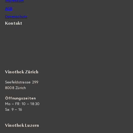
Impressum
AGB
Datenschutz
Kontakt
Vintra SA, Weinimporte
Seefeldstrasse 299
CH-8008 Zürich
+41 44 422 45 22
E-Mail ›
Vinothek Zürich
Seefeldstrasse 299
8008 Zürich
Öffnungszeiten
Mo – FR: 10 – 18:30
Sa: 9 – 16
Vinothek Luzern