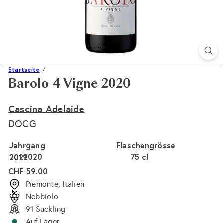
Startseite
Barolo 4 Vigne 2020
Cascina Adelaide
DOCG
Jahrgang
Flaschengrösse
2020
75 cl
2021
2019
Normaler
CHF 59.00
Preis
Piemonte, Italien
Nebbiolo
91 Suckling
Auf Lager