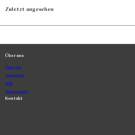
Zuletzt angesehen
Über uns
Über uns
Impressum
AGB
Datenschutz
Kontakt
Vintra SA, Weinimporte
Seefeldstrasse 299
CH-8008 Zürich
+41 44 422 45 22