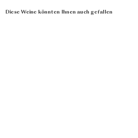
Diese Weine könnten Ihnen auch gefallen
92
AUSVERKAUFT
100
Chianti Classico Ghirlanda
2022
CHF
Bindi Sergardi
26.00