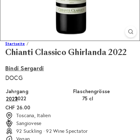
Startseite
Chianti Classico Ghirlanda 2022
Bindi Sergardi
DOCG
Jahrgang
Flaschengrösse
2022
Variante ausverkauft oder nicht verfügbar
75 cl
Variante ausverkauft 
2023
2021
Normaler
CHF 26.00
Preis
Toscana, Italien
Sangiovese
92 Suckling · 92 Wine Spectator
Vegan