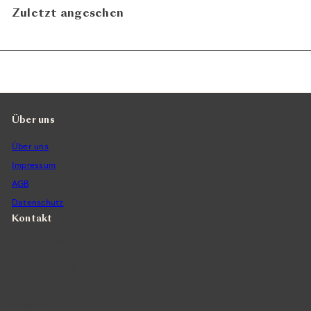
Zuletzt angesehen
Über uns
Über uns
Impressum
AGB
Datenschutz
Kontakt
Vintra SA, Weinimporte
Seefeldstrasse 299
CH-8008 Zürich
+41 44 422 45 22
E-Mail ›