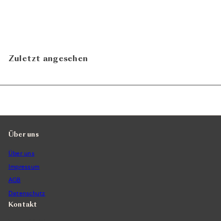
Grappa 2024
ab
Brancaia
CHF 59.00
In den Warenkorb legen
Zuletzt angesehen
Über uns
Über uns
Impressum
AGB
Datenschutz
Kontakt