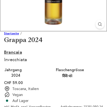
Startseite
Grappa 2024
Brancaia
Invecchiata
Jahrgang
Flaschengrösse
2024
50 cl
150 cl
Normaler
CHF 59.00
Preis
Toscana, Italien
Vegan
Auf Lager
inkl. MwSt. zzgl.
Versandkosten
Artikelnummer: 22211.050.24