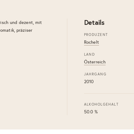
Details
risch und dezent, mit
omatik, präziser
PRODUZENT
Rochelt
LAND
Österreich
JAHRGANG
2010
ALKOHOLGEHALT
50.0 %