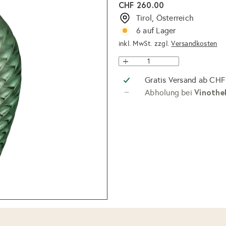
Normaler
CHF 260.00
Preis
Tirol, Österreich
6 auf Lager
inkl. MwSt. zzgl.
Versandkosten
Gratis Versand ab CHF
Vinothe
Abholung bei