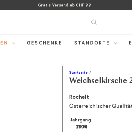
Gratis Versand ab CHF 99
Pause
SALE: Bis zu 40% auf letzte Flaschen
Über 15% Rabatt auf Sommer Weine
Diashow
NEN
GESCHENKE
STANDORTE
Startseite
Weichselkirsche 
Rochelt
Österreichischer Qualitä
Jahrgang
2010
2009
2004