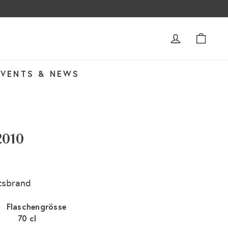
ACCOUNT
WAR
EVENTS & NEWS
2010
tsbrand
Flaschengrösse
70 cl