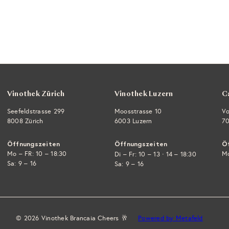
Vinothek Zürich
Vinothek Luzern
C
Seefeldstrasse 299
Moosstrasse 10
Vo
8008 Zürich
6003 Luzern
70
Öffnungszeiten
Öffnungszeiten
Ö
Mo – FR: 10 – 18:30
·
Mo
Di – Fr: 10 – 13
14 – 18:30
Sa: 9 – 16
Sa: 9 – 16
© 2026 Vinothek Brancaia Cheers 🥂
Powered by Metafeld