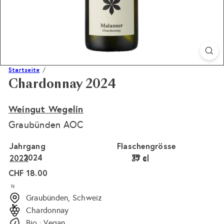
Startseite
Chardonnay 2024
Weingut Wegelin
Graubünden AOC
Jahrgang
Flaschengrösse
2024
75 cl
2023
37 cl
Normaler
CHF 18.00
Preis
N
Graubünden, Schweiz
Chardonnay
Bio · Vegan