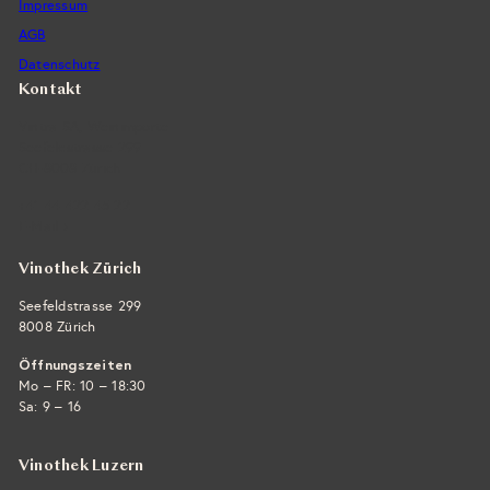
Impressum
AGB
Datenschutz
Kontakt
Vintra SA, Weinimporte
Seefeldstrasse 299
CH-8008 Zürich
+41 44 422 45 22
E-Mail ›
Vinothek Zürich
Seefeldstrasse 299
8008 Zürich
Öffnungszeiten
Mo – FR: 10 – 18:30
Sa: 9 – 16
Vinothek Luzern