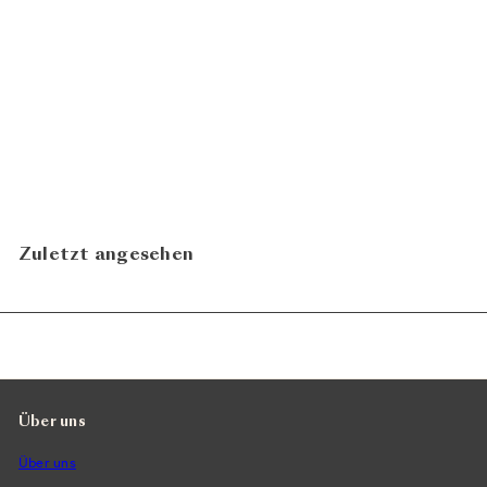
Chardonnay 2024
Weingut
ab
CHF 18.00
Wegelin
N
In den Warenkorb legen
Zuletzt angesehen
Über uns
Über uns