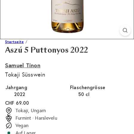
Startseite
Aszú 5 Puttonyos 2022
Samuel Tinon
Tokaji Süsswein
Jahrgang
Flaschengrösse
2022
50 cl
Normaler
CHF 69.00
Preis
Tokaji, Ungarn
Furmint · Harslevelu
Vegan
Auf Lager