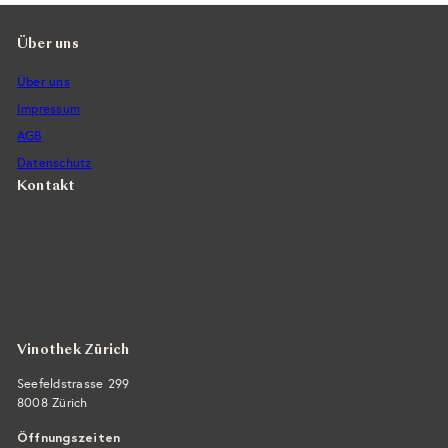
Über uns
Über uns
Impressum
AGB
Datenschutz
Kontakt
Vintra SA, Weinimporte
Seefeldstrasse 299
CH-8008 Zürich
+41 44 422 45 22
E-Mail ›
Vinothek Zürich
Seefeldstrasse 299
8008 Zürich
Öffnungszeiten