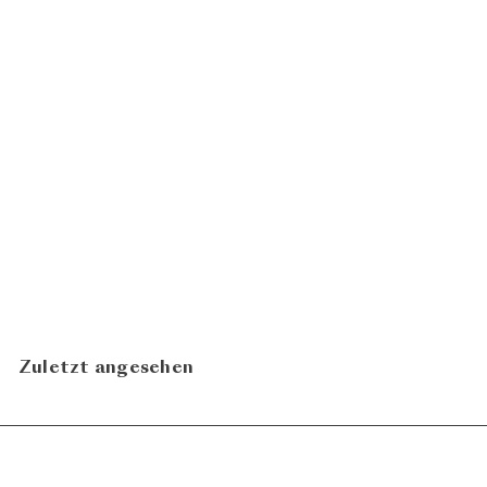
Aszú 5 Puttonyos 2022
CHF 69.00
Samuel Tinon
In den Warenkorb legen
Zuletzt angesehen