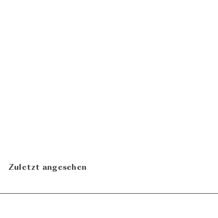
Chardonnay 2024
Jann
CHF 31.00
Marugg
N
In den Warenkorb legen
Zuletzt angesehen