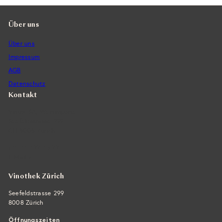
Über uns
Über uns
Impressum
AGB
Datenschutz
Kontakt
Vintra SA, Weinimporte
Seefeldstrasse 299
CH-8008 Zürich
+41 44 422 45 22
E-Mail ›
Vinothek Zürich
Seefeldstrasse 299
8008 Zürich
Öffnungszeiten