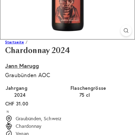
Startseite
Chardonnay 2024
Jann Marugg
Graubünden AOC
Jahrgang
Flaschengrösse
2024
75 cl
Normaler
CHF 31.00
Preis
N
Graubünden, Schweiz
Chardonnay
Vegan