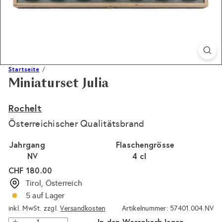
Startseite
Miniaturset Julia
Rochelt
Österreichischer Qualitätsbrand
Jahrgang
Flaschengrösse
NV
4 cl
Normaler
CHF 180.00
Preis
Tirol, Österreich
5 auf Lager
inkl. MwSt. zzgl.
Versandkosten
Artikelnummer: 57401.004.NV
In den Warenkorb legen