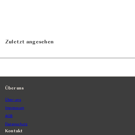
Miniaturset Julia
Rochelt
CHF 180.00
In den Warenkorb legen
Zuletzt angesehen
Über uns
Über uns
Impressum
AGB
Datenschutz
Kontakt