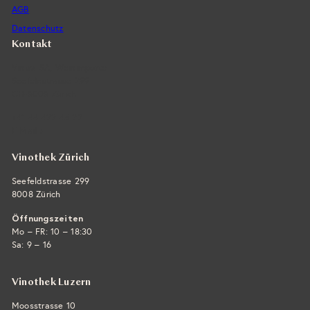
AGB
Datenschutz
Kontakt
Vintra SA, Weinimporte
Seefeldstrasse 299
CH-8008 Zürich
+41 44 422 45 22
E-Mail ›
Vinothek Zürich
Seefeldstrasse 299
8008 Zürich
Öffnungszeiten
Mo – FR: 10 – 18:30
Sa: 9 – 16
Vinothek Luzern
Moosstrasse 10