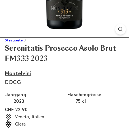
Startseite
Serenitatis Prosecco Asolo Brut
FM333 2023
Montelvini
DOCG
Jahrgang
Flaschengrösse
2023
75 cl
Normaler
CHF 22.90
Preis
Veneto, Italien
Glera