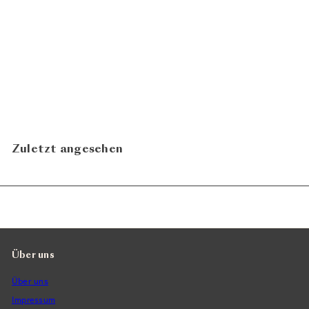
Serenitatis Prosecco
Asolo Brut FM333 2023
CHF 22.90
Montelvini
In den Warenkorb legen
Zuletzt angesehen
Über uns
Über uns
Impressum