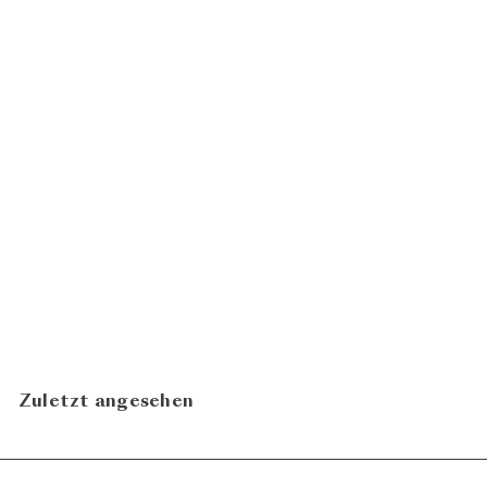
Müller Thurgau 2024
CHF
Schlossgut Bachtobel
24.00
N
In den Warenkorb legen
Zuletzt angesehen