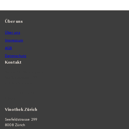
Über uns
Über uns
Impressum
AGB
Datenschutz
Kontakt
Vintra SA, Weinimporte
Seefeldstrasse 299
CH-8008 Zürich
+41 44 422 45 22
E-Mail ›
Vinothek Zürich
Seefeldstrasse 299
8008 Zürich