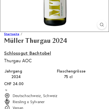
Startseite
Müller Thurgau 2024
Schlossgut Bachtobel
Thurgau AOC
Jahrgang
Flaschengrösse
2024
75 cl
Normaler
CHF 24.00
Preis
N
Deutschschweiz, Schweiz
Riesling x Sylvaner
Vegan