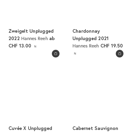
Zweigelt Unplugged
Chardonnay
2022
ab
Unplugged 2021
Hannes Reeh
CHF 13.00
CHF 19.50
Hannes Reeh
N
N
In den Warenkorb legen
In den Warenkorb legen
Cuvée X Unplugged
Cabernet Sauvignon