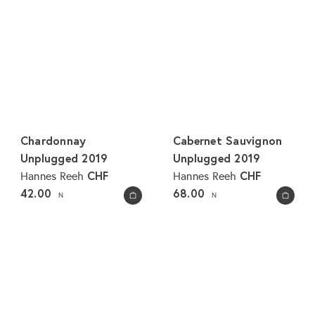
Chardonnay
Cabernet Sauvignon
Unplugged 2019
Unplugged 2019
CHF
CHF
Hannes Reeh
Hannes Reeh
42.00
68.00
N
N
In den Warenkorb legen
In den Warenkorb legen