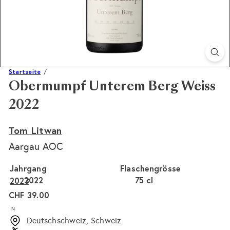
Startseite
Obermumpf Unterem Berg Weiss
2022
Tom Litwan
Aargau AOC
Jahrgang
Flaschengrösse
2022
75 cl
2023
Normaler
CHF 39.00
Preis
N
Deutschschweiz, Schweiz