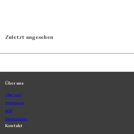
Weiss 2022
Tom Litwan
CHF 39.00
N
In den Warenkorb legen
Zuletzt angesehen
Über uns
Über uns
Impressum
AGB
Datenschutz
Kontakt