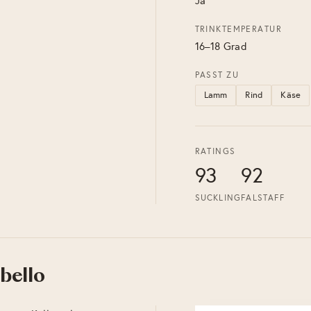
Ja
TRINKTEMPERATUR
16–18 Grad
PASST ZU
Lamm
Rind
Käse
RATINGS
93
92
SUCKLING
FALSTAFF
bello