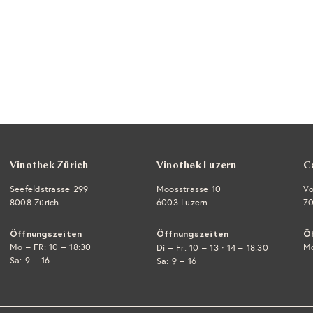
Vinothek Zürich
Vinothek Luzern
C
Seefeldstrasse 299
Moosstrasse 10
Vo
8008 Zürich
6003 Luzern
70
Öffnungszeiten
Öffnungszeiten
Ö
Mo – FR: 10 – 18:30
·
Mo
Di – Fr: 10 – 13
14 – 18:30
Sa: 9 – 16
Sa: 9 – 16