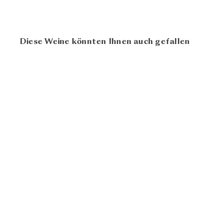
Diese Weine könnten Ihnen auch gefallen
93
100
Lusira 2020
Baglio
del Cristo di
CHF
Campobello
38.00