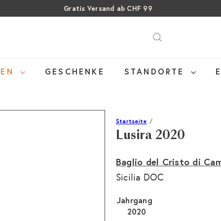
Gratis Versand ab CHF 99
Über 15% Rabatt auf Sommer Weine
Pause
SALE: Bis zu 40% auf letzte Flaschen
Diashow
NEN
GESCHENKE
STANDORTE
Startseite
Lusira 2020
Baglio del Cristo di Ca
Sicilia DOC
Jahrgang
2020