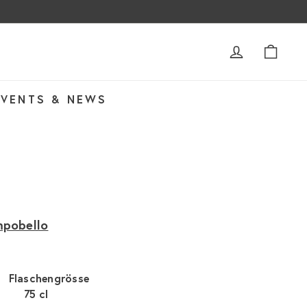
ACCOUNT
WAR
EVENTS & NEWS
mpobello
Flaschengrösse
75 cl