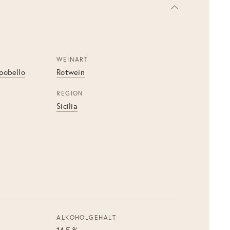
WEINART
mpobello
Rotwein
REGION
Sicilia
ALKOHOLGEHALT