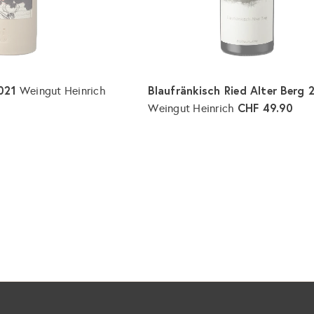
e
g
e
n
2021
Blaufränkisch Ried Alter Berg 
Weingut Heinrich
CHF 49.90
Weingut Heinrich