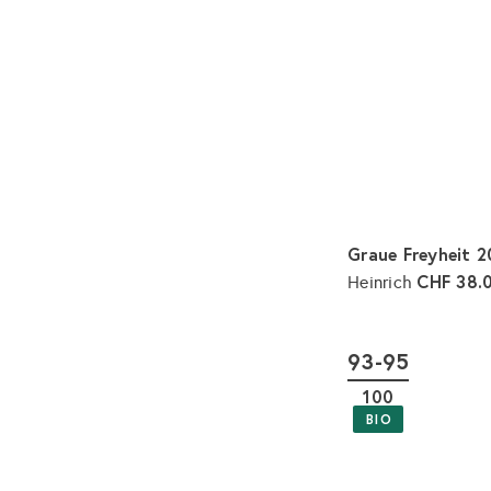
r
P
r
e
i
s
Graue Freyheit 
CHF 38.
Heinrich
93-95
100
BIO