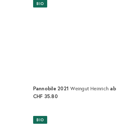
BIO
Pannobile 2021
ab
Weingut Heinrich
CHF 35.80
I
I
n
n
d
d
e
e
BIO
n
n
W
W
a
a