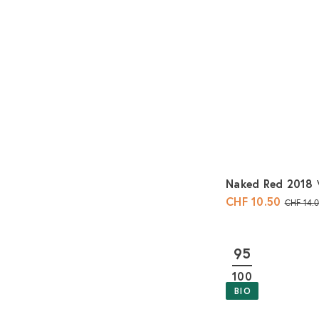
Naked Red 2018
CHF 10.50
N
CHF 14.
o
r
95
m
a
100
l
BIO
e