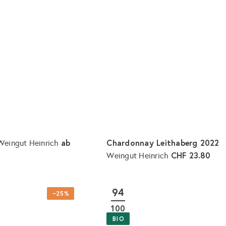
ab
Chardonnay Leithaberg 2022
Weingut Heinrich
CHF 23.80
Weingut Heinrich
I
n
d
94
e
−25%
n
100
W
a
BIO