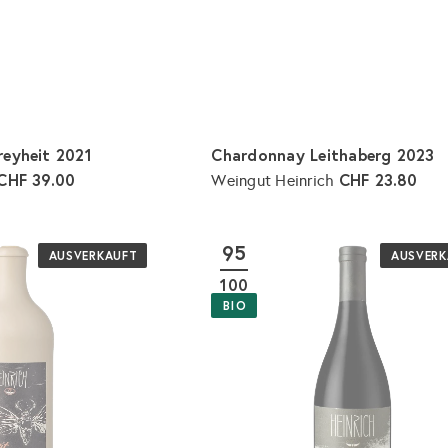
l
i
i
e
g
s
s
e
n
reyheit 2021
Chardonnay Leithaberg 2023
CHF 39.00
CHF 23.80
Weingut Heinrich
I
n
d
95
e
AUSVERKAUFT
AUSVERK
n
100
W
a
BIO
r
e
n
k
o
r
b
l