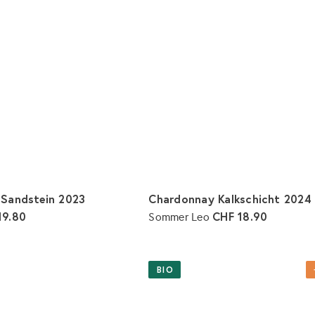
 Sandstein 2023
Chardonnay Kalkschicht 2024
19.80
CHF 18.90
Sommer Leo
I
n
d
e
BIO
n
W
a