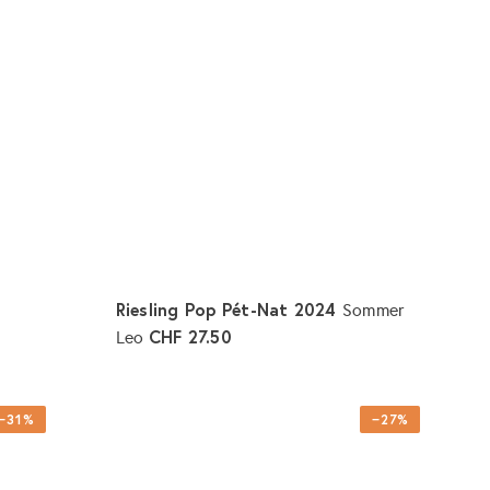
Riesling Pop Pét-Nat 2024
Sommer
CHF 27.50
Leo
I
I
n
n
d
d
e
e
−31%
−27%
n
n
W
W
a
a