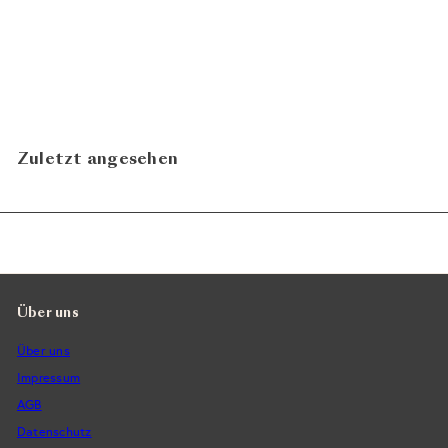
Riesling Pop Pét-Nat 2024
CHF 27.50
Sommer Leo
In den Warenkorb legen
Zuletzt angesehen
Über uns
Über uns
Impressum
AGB
Datenschutz