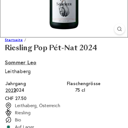
Startseite
Riesling Pop Pét-Nat 2024
Sommer Leo
Leithaberg
Jahrgang
Flaschengrösse
2024
75 cl
2023
Normaler
CHF 27.50
Preis
Leithaberg, Österreich
Riesling
Bio
Auf Lager