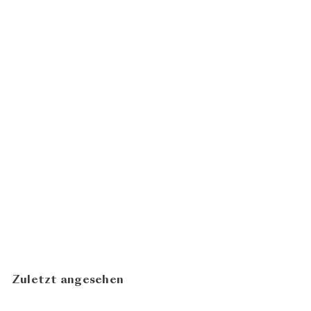
92
100
BIO
Sauvignon Blanc
Sandstein 2023
Sommer
CHF 19.80
Leo
In den Warenkorb legen
Zuletzt angesehen