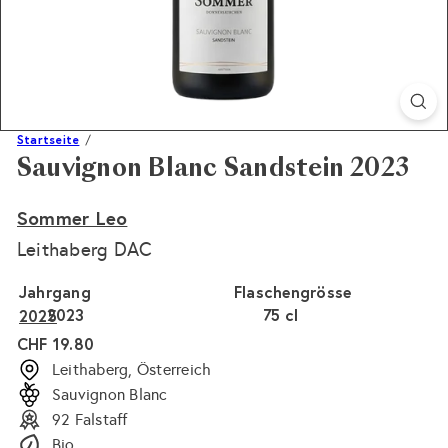
Startseite
Sauvignon Blanc Sandstein 2023
Sommer Leo
Leithaberg DAC
Jahrgang
Flaschengrösse
2023
75 cl
2025
Normaler
CHF 19.80
Preis
Leithaberg, Österreich
Sauvignon Blanc
92 Falstaff
Bio