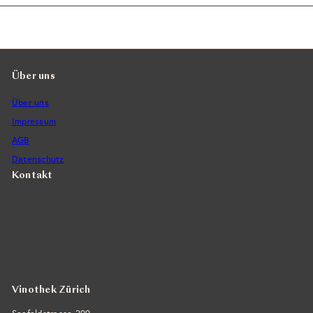
Über uns
Über uns
Impressum
AGB
Datenschutz
Kontakt
Vintra SA, Weinimporte
Seefeldstrasse 299
CH-8008 Zürich
+41 44 422 45 22
E-Mail ›
Vinothek Zürich