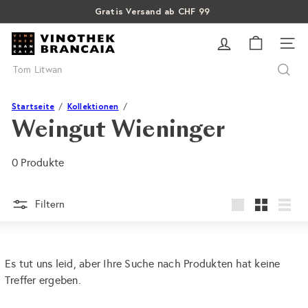
Direkt
Gratis Versand ab CHF 99
Pause
zum
SALE: Bis zu 40% auf letzte Flaschen
Über 15% Rabatt auf Sommer Weine
Diashow
V
Inhalt
SEI
i
Suche
n
o
t
Startseite
Kollektionen
h
Weingut Wieninger
e
k
0 Produkte
B
r
a
Filtern
groß
Klein
Liste
n
c
a
Es tut uns leid, aber Ihre Suche nach Produkten hat keine
i
Treffer ergeben.
a