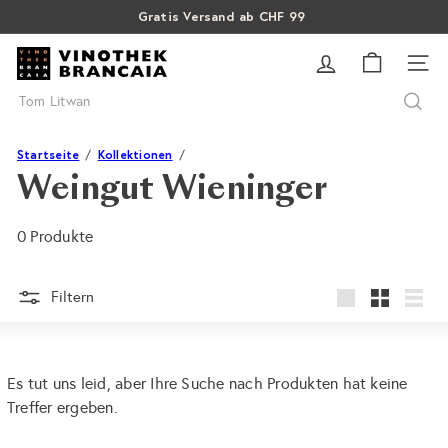
Direkt
Gratis Versand ab CHF 99
Pause
zum
SALE: Bis zu 40% auf letzte Flaschen
Über 15% Rabatt auf Sommer Weine
Diashow
V
Inhalt
SEI
i
Suche
n
o
t
Startseite
Kollektionen
h
Weingut Wieninger
e
k
0 Produkte
B
r
a
Filtern
groß
Klein
Liste
n
c
a
Es tut uns leid, aber Ihre Suche nach Produkten hat keine
i
Treffer ergeben.
a