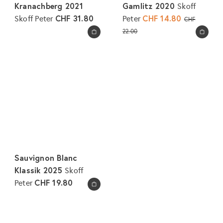
Kranachberg 2021
Gamlitz 2020
Skoff
CHF 31.80
S
CHF 14.80
N
Skoff Peter
Peter
CHF
o
o
22.00
In den Warenkorb legen
In den Warenkorb legen
n
r
d
m
e
a
r
l
p
e
r
r
e
P
i
r
s
e
i
Sauvignon Blanc
s
Klassik 2025
Skoff
CHF 19.80
Peter
In den Warenkorb legen