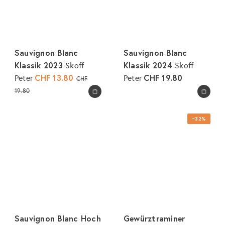
Sauvignon Blanc
Sauvignon Blanc
Klassik 2023
Klassik 2024
Skoff
Skoff
S
CHF 13.80
N
CHF 19.80
Peter
Peter
CHF
o
o
19.80
In den Warenkorb legen
In den Warenkorb legen
n
r
d
m
−32%
e
a
r
l
p
e
r
r
e
P
i
r
s
e
i
Sauvignon Blanc Hoch
Gewürztraminer
s