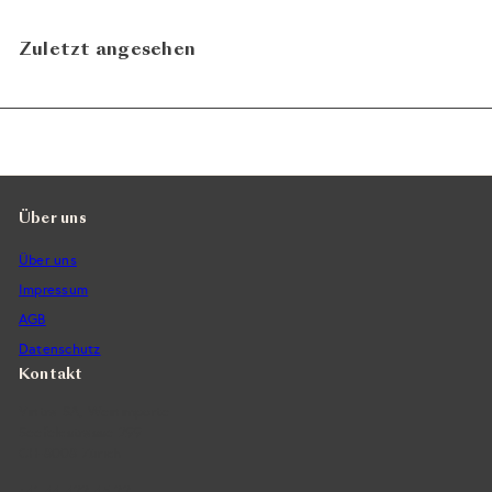
Zuletzt angesehen
Über uns
Über uns
Impressum
AGB
Datenschutz
Kontakt
Vintra SA, Weinimporte
Seefeldstrasse 299
CH-8008 Zürich
+41 44 422 45 22