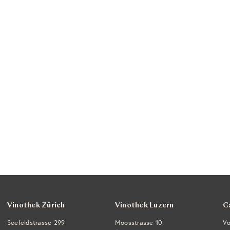
Vinothek Zürich
Vinothek Luzern
C
Seefeldstrasse 299
Moosstrasse 10
Vo