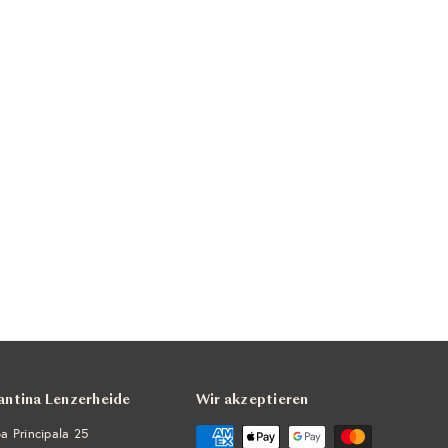
antina Lenzerheide
Wir akzeptieren
a Principala 25