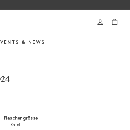
ACCOUNT
WAR
EVENTS & NEWS
024
Flaschengrösse
75 cl