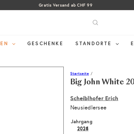
Gratis Versand ab CHF 99
Pause
SALE: Bis zu 40% auf letzte Flaschen
Über 15% Rabatt auf Sommer Weine
Diashow
NEN
GESCHENKE
STANDORTE
Startseite
Big John White 2
Scheiblhofer Erich
Neusiedlersee
Jahrgang
2024
2025