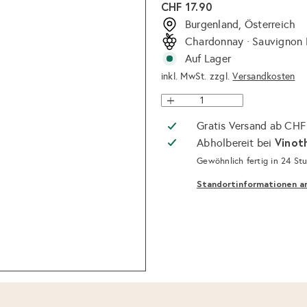
Normaler
CHF 17.90
Preis
Burgenland, Österreich
Chardonnay · Sauvignon 
Auf Lager
inkl. MwSt. zzgl.
Versandkosten
Gratis Versand ab CHF
Vinot
Abholbereit bei
Gewöhnlich fertig in 24 St
Standortinformationen a