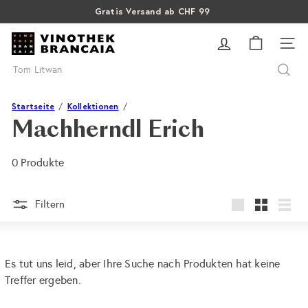
Direkt
Gratis Versand ab CHF 99
Pause
zum
SALE: Bis zu 40% auf letzte Flaschen
Über 15% Rabatt auf Sommer Weine
Diashow
V
Inhalt
SEI
i
Suche
n
o
t
Startseite
Kollektionen
h
Machherndl Erich
e
k
0 Produkte
B
r
a
Filtern
groß
Klein
Liste
n
c
a
Es tut uns leid, aber Ihre Suche nach Produkten hat keine
i
Treffer ergeben.
a